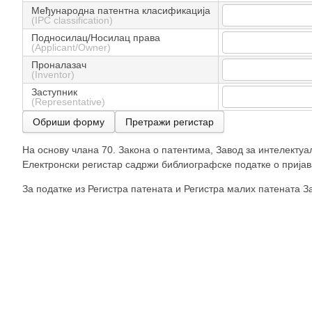
Међународна патентна класификација
(IPC classification)
Подносилац/Носилац права
(Applicant/Owner)
Проналазач
(Inventor)
Заступник
(Representative)
Обриши форму
Претражи регистар
На основу члана 70. Закона о патентима, Завод за интелектуа
Електронски регистар садржи библиографске податке о пријав
За податке из Регистра патената и Регистра малих патената Зав